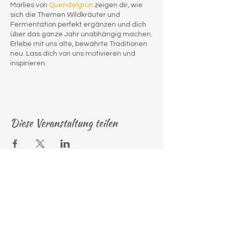
Marlies von
Quendelgrün
zeigen dir, wie
sich die Themen Wildkräuter und
Fermentation perfekt ergänzen und dich
über das ganze Jahr unabhängig machen.
Erlebe mit uns alte, bewährte Traditionen
neu. Lass dich von uns motivieren und
inspirieren.
Terminübersicht & Themenschwerpunkte:
Wildkräuter & Fermentieren im Herbst
1. Oktober 2023: Bereite dich für den
Diese Veranstaltung teilen
Winter vor mit wertvollen Vorräten.
Themenschwerpunkte: Gemüse
fermentieren, Oxymel und Wildfrüchte
Wann? 1. Oktober 2023 von 09:00 bis 17:30
Uhr
Wo? Bei Fermentista Andrea in Schönreith
16, 4224 Wartberg ob der Aist
Im Herbst bereiten wir uns auf den Winter
vor. Wir zeigen dir, wie du Gemüse