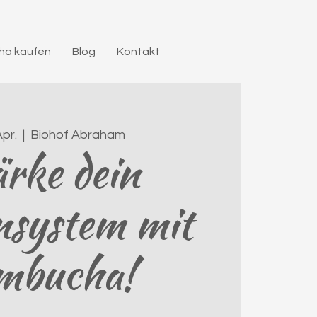
a kaufen
Blog
Kontakt
Apr.
  |  
Biohof Abraham
rke dein
system mit
mbucha!