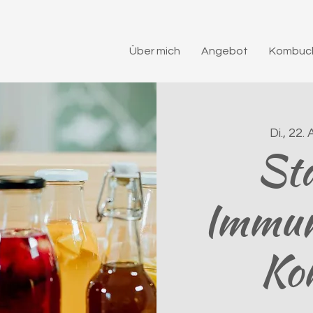
Über mich
Angebot
Kombuch
Di., 22. 
Stä
Immun
Ko