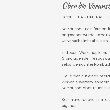
Über die Verans
KOMBUCHA – EIN URALTES 
Kombucha ist ein fermentier
angesehen wurde. Es hatte
Universalheilmittel zu sei
In diesem Workshop lernst
Grundlagen der Teeauswahl 
selbstgemachter Kombucha e
Freue dich auf einen intera
Wissen erweitern, sondern 
Kombucha-Abenteuer zu s
Komm und tauche ein in die
eigenes…