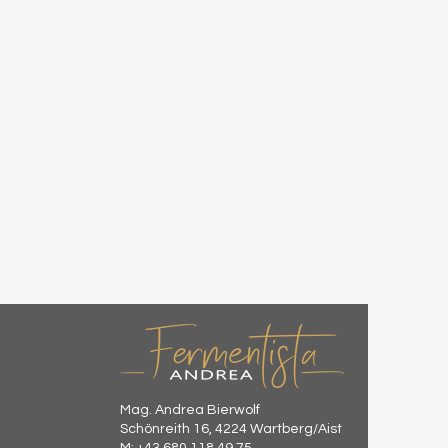
Mag. Andrea Bierwolf
Schönreith 16, 4224 Wartberg/Aist