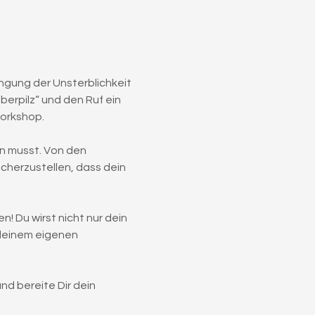
angung der Unsterblichkeit 
rpilz“ und den Ruf ein 
Workshop.
n musst. Von den 
cherzustellen, dass dein 
! Du wirst nicht nur dein 
deinem eigenen 
d bereite Dir dein 