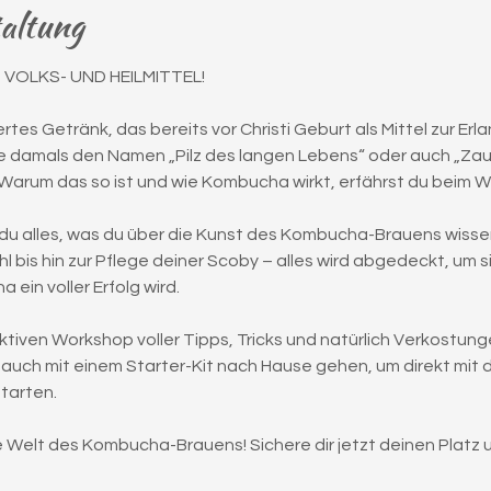
taltung
VOLKS- UND HEILMITTEL!
tes Getränk, das bereits vor Christi Geburt als Mittel zur Erl
 damals den Namen „Pilz des langen Lebens“ oder auch „Zaube
n. Warum das so ist und wie Kombucha wirkt, erfährst du beim 
 du alles, was du über die Kunst des Kombucha-Brauens wisse
bis hin zur Pflege deiner Scoby – alles wird abgedeckt, um si
in voller Erfolg wird.
ktiven Workshop voller Tipps, Tricks und natürlich Verkostungen
auch mit einem Starter-Kit nach Hause gehen, um direkt mit 
tarten.
 Welt des Kombucha-Brauens! Sichere dir jetzt deinen Platz un