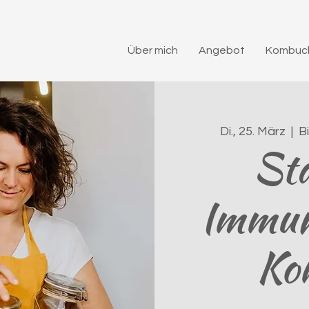
Über mich
Angebot
Kombuch
Di., 25. März
  |  
B
Stä
Immun
Ko