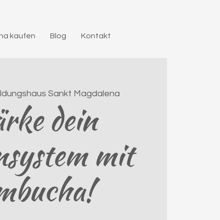
a kaufen
Blog
Kontakt
ildungshaus Sankt Magdalena
rke dein
system mit
mbucha!