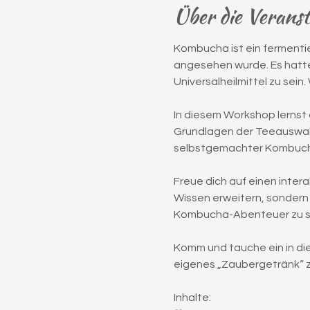
Über die Verans
Kombucha ist ein fermentier
angesehen wurde. Es hatte
Universalheilmittel zu sei
In diesem Workshop lernst
Grundlagen der Teeauswahl 
selbstgemachter Kombucha e
Freue dich auf einen intera
Wissen erweitern, sondern 
Kombucha-Abenteuer zu s
Komm und tauche ein in die
eigenes „Zaubergetränk“ z
Inhalte: