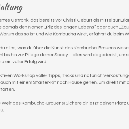
taltung
tes Getränk, das bereits vor Christi Geburt als Mittel zur Erl
 damals den Namen „Pilz des langen Lebens“ oder auch „Zaube
n. Warum das so ist und wie Kombucha wirkt, erfährst du beim 
 du alles, was du über die Kunst des Kombucha-Brauens wisse
bis hin zur Pflege deiner Scoby – alles wird abgedeckt, um si
in voller Erfolg wird.
ktiven Workshop voller Tipps, Tricks und natürlich Verkostungen
auch mit einem Starter-Kit nach Hause gehen, um direkt mit 
tarten.
 Welt des Kombucha-Brauens! Sichere dir jetzt deinen Platz un
u.