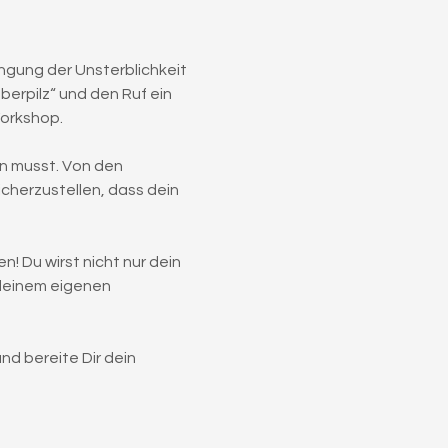
angung der Unsterblichkeit 
rpilz“ und den Ruf ein 
Workshop.
n musst. Von den 
cherzustellen, dass dein 
! Du wirst nicht nur dein 
deinem eigenen 
d bereite Dir dein 