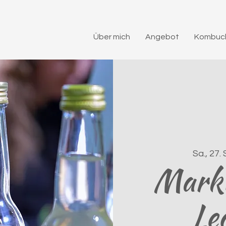
Über mich
Angebot
Kombuch
Sa., 27.
Markt
Le