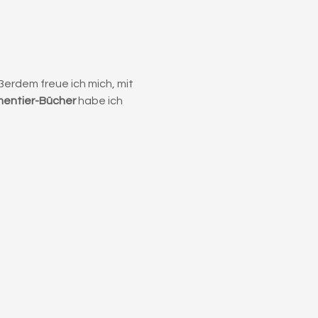
ßerdem freue ich mich, mit 
mentier-Bücher
 habe ich 