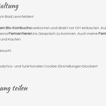
taltung
in Bad Leonfelden!
gen Bio-Kombucha
 verkosten und direkt vor Ort einkaufen. Au
hema 
Fermentieren
 ins Gespräch zu kommen. Auch meine 
Fer
 und Kaufen.
Besuch!
ytics- und funktionalen Cookie-Einstellungen blockiert.
ung teilen