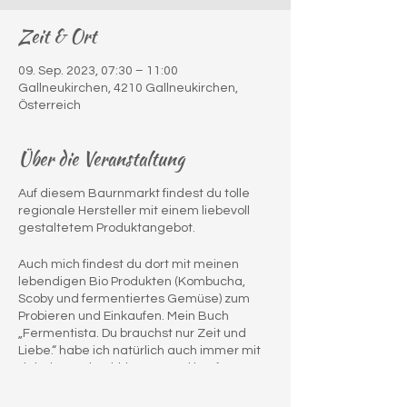
Zeit & Ort
09. Sep. 2023, 07:30 – 11:00
Gallneukirchen, 4210 Gallneukirchen,
Österreich
Über die Veranstaltung
Auf diesem Baurnmarkt findest du tolle
regionale Hersteller mit einem liebevoll
gestaltetem Produktangebot.
Auch mich findest du dort mit meinen
lebendigen Bio Produkten (Kombucha,
Scoby und fermentiertes Gemüse) zum
Probieren und Einkaufen. Mein Buch
„Fermentista. Du brauchst nur Zeit und
Liebe.“ habe ich natürlich auch immer mit
dabei zum durchblättern und kaufen.
Gerne schreibe ich eine Widmung in das
Buch.