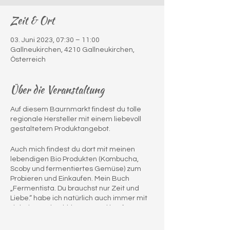
Zeit & Ort
03. Juni 2023, 07:30 – 11:00
Gallneukirchen, 4210 Gallneukirchen,
Österreich
Über die Veranstaltung
Auf diesem Baurnmarkt findest du tolle
regionale Hersteller mit einem liebevoll
gestaltetem Produktangebot.
Auch mich findest du dort mit meinen
lebendigen Bio Produkten (Kombucha,
Scoby und fermentiertes Gemüse) zum
Probieren und Einkaufen. Mein Buch
„Fermentista. Du brauchst nur Zeit und
Liebe.“ habe ich natürlich auch immer mit
dabei zum durchblättern und kaufen.
Gerne schreibe ich eine Widmung in das
Buch.